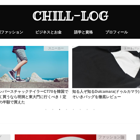
CHILL-LOG
国ファッション
ビジネスとお金
語学と資格
プロフィール
スニーカー
トートバッ
ンバースチャックテイラーCT70を韓国で
知る人ぞ知るDulcamara(ドゥルカマラ
く買うなら明洞と東大門に行くべき！定
そいきバッグを徹底レビュー
の半額で買えた
グ
ファッション論