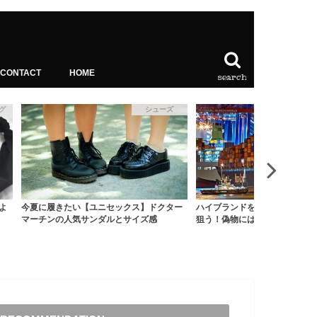
CONTACT
HOME
search
グ
シューズ
フ
)よ
今夏に履きたい【ユニセックス】ドクター
ハイブランドを安く買うなら並
マーチンの人気サンダルとサイズ感
狙う！偽物には気をけろ？