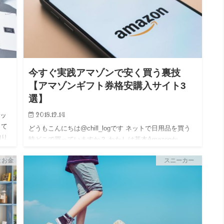
今すぐ実践アマゾンで安く買う裏技
【アマゾンギフト券格安購入サイト3
選】
2018.12.14
ョッ
って
どうもこんにちは@chill_logです ネットで日用品を買う
知り
時どこで買っていますか？ わたしは基本Amazonか
紹介
LOHACOを使っています ほとんどの商品はをだいたい
とお金
スニーカー
Amazonで探せば一瞬で見つかることができますよね…