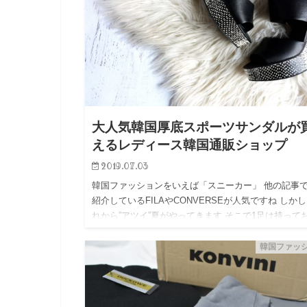
大人気韓国厚底スポーツサンダルが
えるレディース韓国通販ショップ
2019.07.03
韓国ファッションをいえば「スニーカー」 他の記事
紹介しているFILAやCONVERSEが人気ですね しか
れから”アツイ”夏がやってきます そこで1足は持って
たいマストアイテムがサンダルです 今回は韓国でも
気…
韓国ファッ