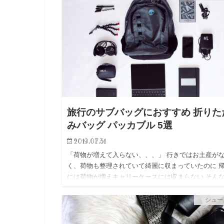
旅行のサブバッグにおすすめ 折りた
みバッグ パッカブル 5選
2019.07.31
「荷物が増えて入らない、、、」 行きではお土産が
く、荷物も整理されていて綺麗に収まっていたのに 
には荷物が増えキャリーケースには収まらない そん
験をしてことはありませんか？ 予想以上に荷物が増
た、そんな時に役…
シュー