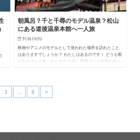
性
朝風呂？千と千尋のモデル温泉？松山
ョ
にある道後温泉本館へ一人旅
2018.08.29
映画やアニメのモデルとして使われた場所を訪れたこと
はありますでしょうか？ わたしはあるのです！ どうも暇
.
があれば一人旅 チルです 以前、四国フリー切符を使っ
りいい
て2泊3日の四国一周一人旅をしてた時の高知の絶景カフ
なア
ェについて、…
3
…
6
>