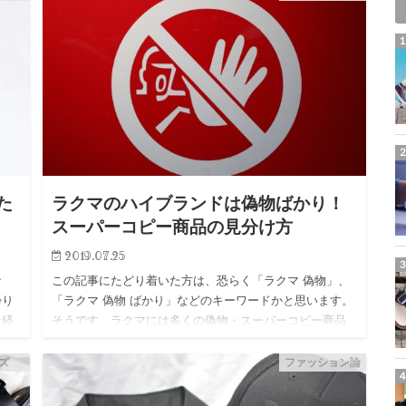
た
ラクマのハイブランドは偽物ばかり！
スーパーコピー商品の見分け方
2019.07.25
な
この記事にたどり着いた方は、恐らく「ラクマ 偽物」、
帰り
「ラクマ 偽物 ばかり」などのキーワードかと思います。
な経
そうです、ラクマには多くの偽物・スーパーコピー商品
え
が出品されています。 購入者の私たちは安全に正規…
ズ
ファッション論