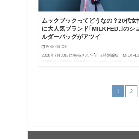
ムックブックってどうなの？20代女
に大人気ブランド｢MILKFED.｣のシ
ルダーバッグがアツイ
2018.09.04
2018年7月30日に発売された｢mini特別編集 MILKFED
SPECIAL BOOK 2018 Fall｣ この雑誌の付録がかな
という噂を聞いたので調べてみました はたしてどん
イテムが付録になっている…
1
2