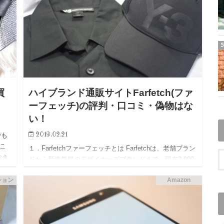
買
ハイブランド通販サイトFarfetch(ファ
ーフェッチ)の評判・口コミ・偽物はな
い！
2019.02.21
でも
しこ
１．Farfetchファーフェッチとは Farfetchは、老舗ブラン
おき
ドから新進気鋭のデザイナーズブランドまで、現在2,900
人
のパートナーが参加しており、レディース、メンズ、キ
ション
Amazon
ッズのほか、ヴィンテージアイテム、腕時計、フ…