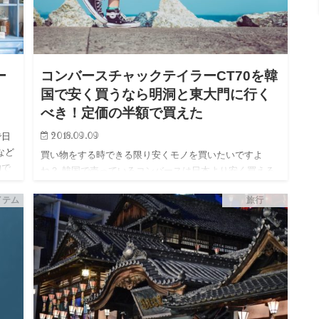
ー
コンバースチャックテイラーCT70を韓
国で安く買うなら明洞と東大門に行く
べき！定価の半額で買えた
2018.09.09
で日
など
買い物をする時できる限り安くモノを買いたいですよ
約で
ね？ 韓国で売っているコンバースは日本より安く買える
楽天
のはご存じでしょうか セール品を狙えば、オールスター
イテム
旅行
だと2,000円以下で買うこともできます。 実際私が行った
お店には定…