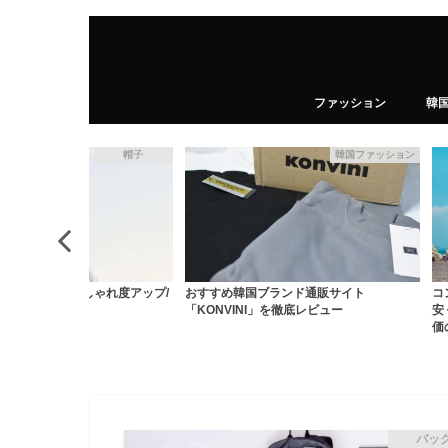
ファッション
韓
帽子
韓国ファッション
ットハットでおしゃれ度アップ/
おすすめ韓国ブランド通販サイト
コ
ランド
「KONVINI」を徹底レビュー
安
価
バッ