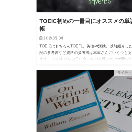
TOEIC初めの一冊目にオススメの単
帳
2018.07.06
TOEICはもちろんTOEFL、英検や漢検、以前紹介し
記の参考書など資格の参考書は本屋さんにいくつもあ
ます。 その中から自分に合ったのを選ぶのは大変で
ね 今回は実際に使った英単語帳を紹介していきたい
います。…
ライティ