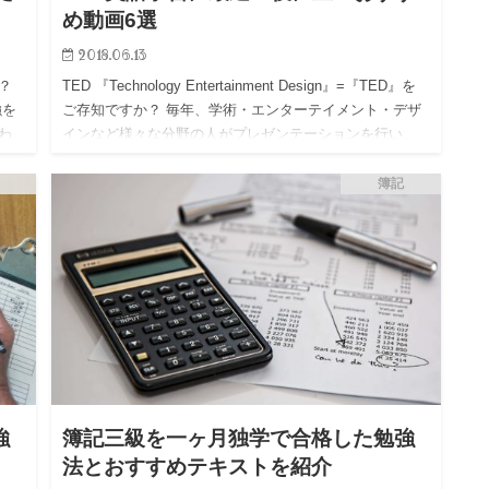
め動画6選
2018.06.13
？
TED 『Technology Entertainment Design』=『TED』を
強を
ご存知ですか？ 毎年、学術・エンターテイメント・デザ
わ
インなど様々な分野の人がプレゼンテーションを行い、
値４
プレゼンの内容をインターンネッ…
簿記
強
簿記三級を一ヶ月独学で合格した勉強
法とおすすめテキストを紹介