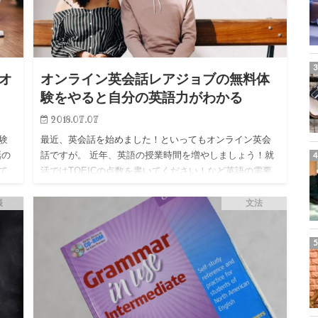
オ
オンライン英会話レアジョブの無料体
験をやると自分の英語力がわかる
2018.07.07
験
最近、英会話を始めました！といってもオンライン英会
話の
話ですが。 近年、英語の授業時間を増やしましょう！就
て
活ではTOEICの点数を書いてください！など英語の需要
じな
が高くなり、｢英語が話せるのは当たり前｣みたいな世の
中になりつつ…
帳
文法