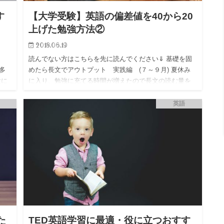
す
【大学受験】英語の偏差値を40から20
上げた勉強方法②
2018.06.19
読んでない方はこちらを先に読んでください⇓ 基礎を固
多
めたら長文でアウトプット 実践編 (７～９月) 夏休み
役に
に入り、勉強に充てる時間が増えたので長文の読む量を
考
増やしていきました。 速読英熟語は熟語だけではなくシ
ャードーイン…
英語
た
TED英語学習に最適・役に立つおすす