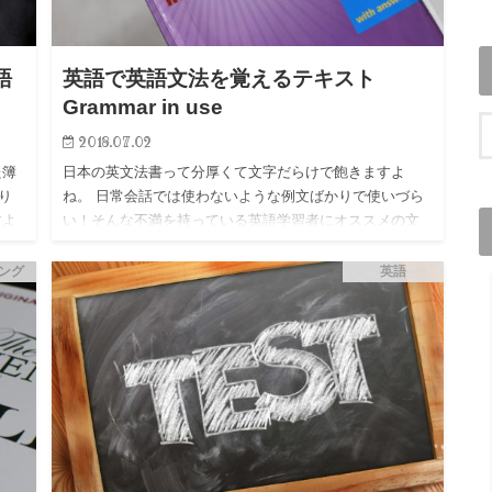
語
英語で英語文法を覚えるテキスト
Grammar in use
2018.07.02
た簿
日本の英文法書って分厚くて文字だらけで飽きますよ
り
ね。 日常会話では使わないような例文ばかりで使いづら
すよ
い！そんな不満を持っている英語学習者にオススメの文
と思
法書があります それはGrammar in use です Gramma…
ング
英語