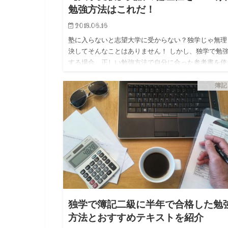
勉強方法はこれだ！
2018.06.16
塾に入らないと志望大学に受からない？独学じゃ無理
決してそんなことはありません！ しかし、独学で勉
する場合、正しい勉強方法で自分に合った参考書を使
ないと点数は上がりません。 この記事では私が偏差
０から偏差値を…
簿記
独学で簿記二級に半年で合格した勉
方法とおすすめテキストを紹介