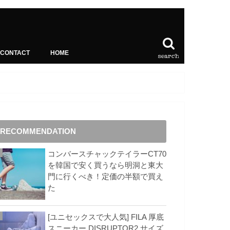
CONTACT
HOME
search
RECOMMENDATION
コンバースチャックテイラーCT70
を韓国で安く買うなら明洞と東大
門に行くべき！定価の半額で買え
た
[ユニセックスで大人気] FILA 厚底
スニーカー DISRUPTOR2 サイズ