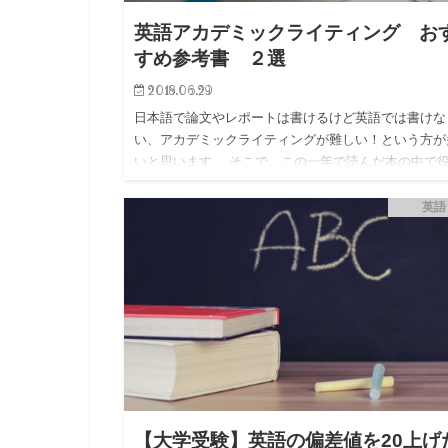
英語アカデミックライティング お
すめ参考書 ２選
2018.06.29
日本語で論文やレポートは書けるけど英語では書けな
い、アカデミックライティングが難しい！という方が
いと思います。 そこで、この一年で読んだ本の中で
立ち、なおかつ使いやすかった英語ライティングの参
書を紹介していきます…
英語
【大学受験】英語の偏差値を20上げ