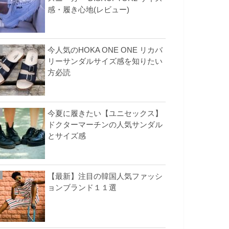
感・履き心地(レビュー)
今人気のHOKA ONE ONE リカバ
リーサンダルサイズ感を知りたい
方必読
今夏に履きたい【ユニセックス】
ドクターマーチンの人気サンダル
とサイズ感
【最新】注目の韓国人気ファッシ
ョンブランド１１選