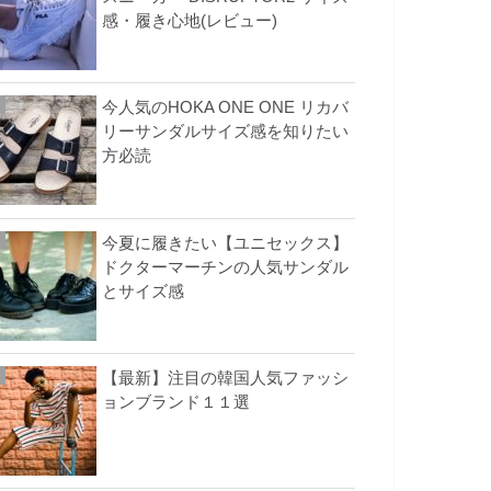
感・履き心地(レビュー)
今人気のHOKA ONE ONE リカバ
リーサンダルサイズ感を知りたい
方必読
今夏に履きたい【ユニセックス】
ドクターマーチンの人気サンダル
とサイズ感
【最新】注目の韓国人気ファッシ
ョンブランド１１選