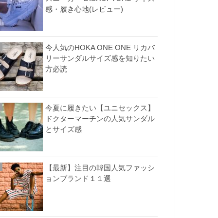
感・履き心地(レビュー)
今人気のHOKA ONE ONE リカバ
リーサンダルサイズ感を知りたい
方必読
今夏に履きたい【ユニセックス】
ドクターマーチンの人気サンダル
とサイズ感
【最新】注目の韓国人気ファッシ
ョンブランド１１選