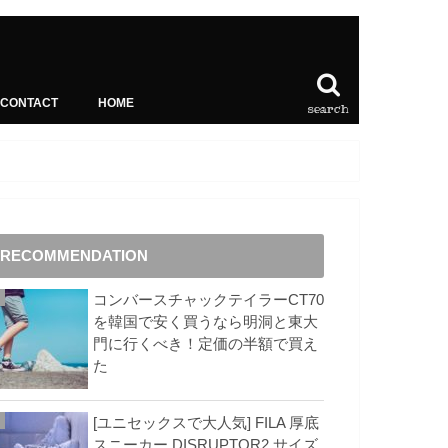
CONTACT
HOME
search
RECOMMENDATION
コンバースチャックテイラーCT70
を韓国で安く買うなら明洞と東大
門に行くべき！定価の半額で買え
た
[ユニセックスで大人気] FILA 厚底
スニーカー DISRUPTOR2 サイズ