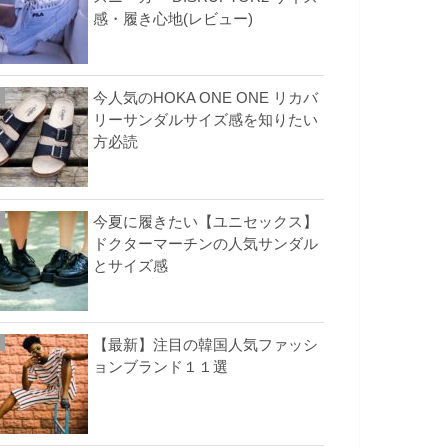
感・履き心地(レビュー)
今人気のHOKA ONE ONE リカバ
リーサンダルサイズ感を知りたい
方必読
今夏に履きたい【ユニセックス】
ドクターマーチンの人気サンダル
とサイズ感
【最新】注目の韓国人気ファッシ
ョンブランド１１選