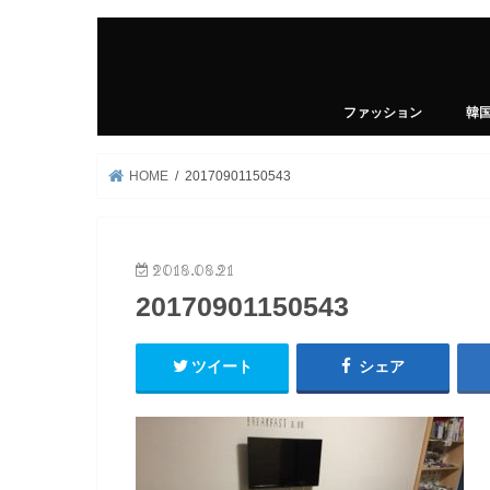
ファッション
韓
HOME
20170901150543
2018.08.21
20170901150543
ツイート
シェア