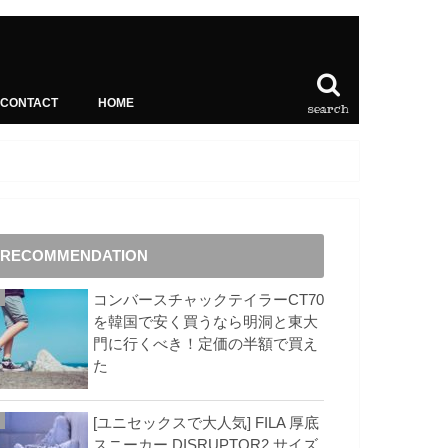
CONTACT
HOME
search
RECOMMENDATION
コンバースチャックテイラーCT70
を韓国で安く買うなら明洞と東大
門に行くべき！定価の半額で買え
た
[ユニセックスで大人気] FILA 厚底
スニーカー DISRUPTOR2 サイズ